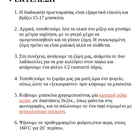
Η διαδικασία προετοιμασίας είναι εξαιρετικά εύκολη και
βγάζει 15-17 μπισκότα.
Αρχικά, τοποθετούμε όλα τα υλικά στο μίξερ και χτυπάμε
σε μέτρια ταχύτητα, με το φτερό μέχρι να
ομογενοποιηθούν και να γίνουν ζύμη. Η συγκεκριμένη
ζύμη πρέπει να είναι μαλακή αλλά να πλάθεται.
Στη συνέχεια, ανοίγουμε τη ζύμη μας, ανάμεσα σε δυο
λαδόκολλες για να μην κολλήσει στον παγκο και
φτιάχνουμε ένα φύλλο 1/2 εκατοστό πάχος.
Τοποθετούμε το ζυμάρι μας για μισή ώρα στο ψυγείο,
ούτως ώστε να «ξεκουραστεί» πριν κόψουμε τα μπισκότα.
Κόβουμε μπισκότα χρησιμοποιόντας μία
κατσαρή ρόδα
κοπής
,σε διαστάσεις 9x2εκ., όπως φαίνεται στις
φωτογραφίες, και τα απλώνουμε σε ένα ταψί στρωμένο με
αντικολλητική σιλικόνη
.
Ψήνουμε σε προθερμασμένο φούρνο,στον αερα, στους
160˚C για 20΄ περίπου.