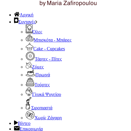
Αρχική
Συνταγές
Όλες
Μπισκότα - Μπάρες
Cake - Cupcakes
Τάρτες - Πίτες
Ζύμες
Πρωινά
Τούρτες
Γλυκά Ψυγείου
Σιροπιαστά
Χωρίς Ζάχαρη
Βίντεο
Επικοινωνία