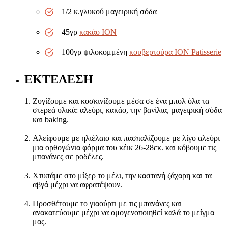
1/2 κ.γλυκού μαγειρική σόδα
45γρ
κακάο ΙΟΝ
100γρ ψιλοκομμένη
κουβερτούρα ΙΟΝ Patisserie
ΕΚΤΕΛΕΣΗ
Ζυγίζουμε και κοσκινίζουμε μέσα σε ένα μπολ όλα τα
στερεά υλικά: αλεύρι, κακάο, την βανίλια, μαγειρική σόδα
και baking.
Αλείφουμε με ηλιέλαιο και πασπαλίζουμε με λίγο αλεύρι
μια ορθογώνια φόρμα του κέικ 26-28εκ. και κόβουμε τις
μπανάνες σε ροδέλες.
Χτυπάμε στο μίξερ το μέλι, την καστανή ζάχαρη και τα
αβγά μέχρι να αφρατέψουν.
Προσθέτουμε το γιαούρτι με τις μπανάνες και
ανακατεύουμε μέχρι να ομογενοποιηθεί καλά το μείγμα
μας.