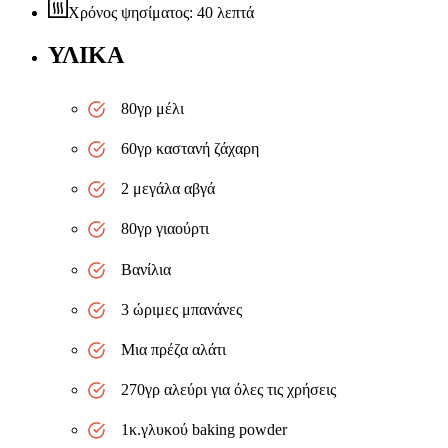
Χρόνος ψησίματος: 40 λεπτά
ΥΛΙΚΑ
80γρ μέλι
60γρ καστανή ζάχαρη
2 μεγάλα αβγά
80γρ γιαούρτι
Βανίλια
3 ώριμες μπανάνες
Μια πρέζα αλάτι
270γρ αλεύρι για όλες τις χρήσεις
1κ.γλυκού baking powder