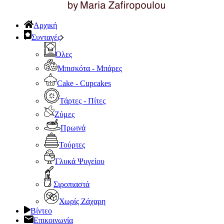
Αρχική
Συνταγές
Όλες
Μπισκότα - Μπάρες
Cake - Cupcakes
Τάρτες - Πίτες
Ζύμες
Πρωινά
Τούρτες
Γλυκά Ψυγείου
Σιροπιαστά
Χωρίς Ζάχαρη
Βίντεο
Επικοινωνία