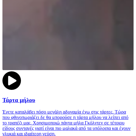
Τάρτα μήλου
Έχετε καταλάβει πόσο μεγάλη αδυναμία έχω στις τάρτες. Τώρα
που φθινοπωριάζει δε θα μπορούσε η τάρτα μήλου να λείπει από
το τραπέζι μας. Χρησιμοποιώ πάντα μήλα Γκόλντεν σε τέτοιου
είδους συνταγές γιατί είναι πιο μαλακά από τα υπόλοιπα και έχουν
γλυκιά και ιδιαίτερη γεύση.