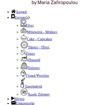
Αρχική
Συνταγές
Όλες
Μπισκότα - Μπάρες
Cake - Cupcakes
Τάρτες - Πίτες
Ζύμες
Πρωινά
Τούρτες
Γλυκά Ψυγείου
Σιροπιαστά
Χωρίς Ζάχαρη
Βίντεο
Επικοινωνία